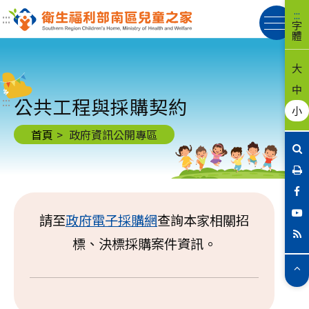
:::
:::
字
體
大
中
公共工程與採購契約
:::
:::
小
首頁
政府資訊公開專區
F
Y
請至
政府電子採購網
查詢本家相關招
R
標、決標採購案件資訊。