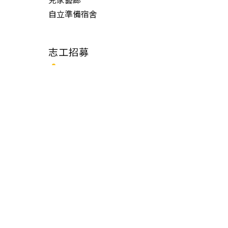
自立準備宿舍
志工招募
志工隊介紹
志工招募
線上申請服務
志工登入