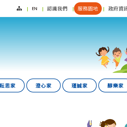
網
English
(按
(按
認識我們
服務園地
政府資
站
空
空
導
白
白
覽
鍵
鍵
向
向
下
下
展
展
開
開
次
次
耘思家
澄心家
瑾誠家
醇樂家
選
選
單)
單)