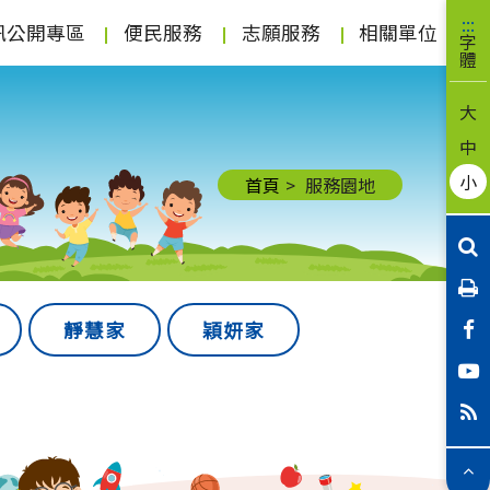
:::
(按
(按
(按
訊公開專區
便民服務
志願服務
相關單位
字
體
空
空
空
白
白
白
大
鍵
鍵
鍵
中
向
向
向
小
首頁
服務園地
下
下
下
展
展
展
開
開
開
次
次
次
F
靜慧家
穎妍家
選
選
選
Y
單)
單)
單)
R
選
單