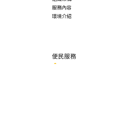
服務內容
環境介紹
便民服務
首長信箱
常見問答
愛心捐助
家友專區
申辦服務/其他服務
影音專區
意見信箱