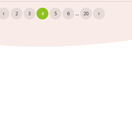
Previous
Next
2
3
4
5
6
...
20