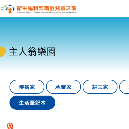
:::
:::
:::
主人翁樂園
傳薪家
承業家
耕玉家
生活筆記本