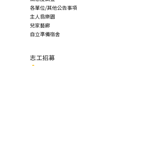
各單位/其他公告事項
主人翁樂園
兒家藝廊
自立準備宿舍
志工招募
志工隊介紹
志工招募
線上申請服務
志工登入